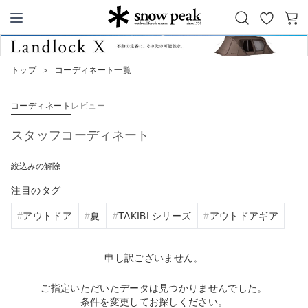
お
カ
Snow Peak
気
ー
に
ト
トップ
＞
コーディネート一覧
入
り
コーディネート
レビュー
スタッフコーディネート
絞込みの解除
注目のタグ
アウトドア
夏
TAKIBI シリーズ
アウトドアギア
申し訳ございません。
ご指定いただいたデータは見つかりませんでした。
条件を変更してお探しください。