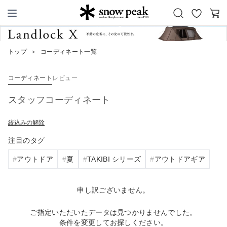
お
カ
Snow Peak
気
ー
に
ト
トップ
＞
コーディネート一覧
入
り
コーディネート
レビュー
スタッフコーディネート
絞込みの解除
注目のタグ
アウトドア
夏
TAKIBI シリーズ
アウトドアギア
申し訳ございません。
ご指定いただいたデータは見つかりませんでした。
条件を変更してお探しください。