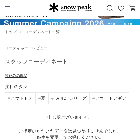
お
カ
Snow Peak
気
ー
に
ト
トップ
＞
コーディネート一覧
入
り
コーディネート
レビュー
スタッフコーディネート
絞込みの解除
注目のタグ
アウトドア
夏
TAKIBI シリーズ
アウトドアギア
申し訳ございません。
ご指定いただいたデータは見つかりませんでした。
条件を変更してお探しください。