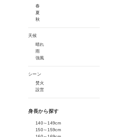
春
夏
秋
天候
晴れ
雨
強風
シーン
焚火
設営
身長から探す
140～149cm
150～159cm
160～169cm