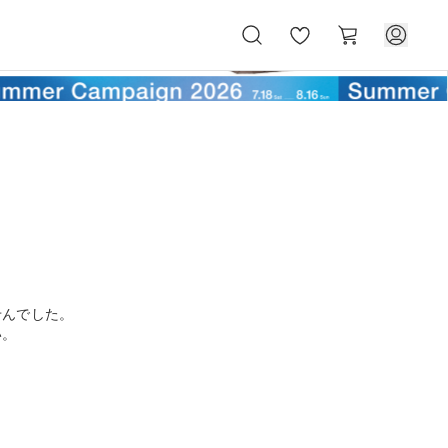
お
カ
気
ー
に
ト
入
り
せんでした。
い。