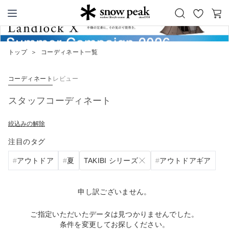
お
カ
Snow Peak
気
ー
に
ト
トップ
＞
コーディネート一覧
入
り
コーディネート
レビュー
スタッフコーディネート
絞込みの解除
注目のタグ
TAKIBI シリーズ
アウトドア
夏
アウトドアギア
申し訳ございません。
ご指定いただいたデータは見つかりませんでした。
条件を変更してお探しください。