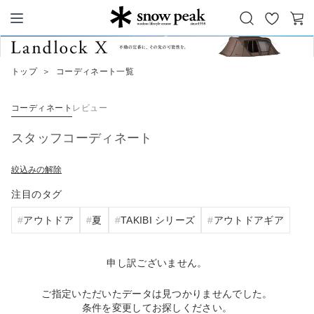
お
カ
Snow Peak
気
ー
に
ト
トップ
＞
コーディネート一覧
入
り
コーディネート
レビュー
スタッフコーディネート
絞込みの解除
注目のタグ
アウトドア
夏
TAKIBI シリーズ
アウトドアギア
申し訳ございません。
ご指定いただいたデータは見つかりませんでした。
条件を変更してお探しください。