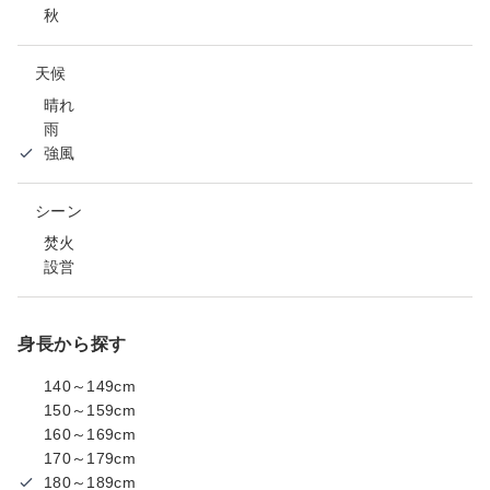
秋
天候
晴れ
雨
強風
シーン
焚火
設営
身長から探す
140～149cm
150～159cm
160～169cm
170～179cm
180～189cm