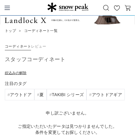
お
カ
Snow Peak
気
ー
に
ト
トップ
＞
コーディネート一覧
入
り
コーディネート
レビュー
スタッフコーディネート
絞込みの解除
注目のタグ
アウトドア
夏
TAKIBI シリーズ
アウトドアギア
申し訳ございません。
ご指定いただいたデータは見つかりませんでした。
条件を変更してお探しください。