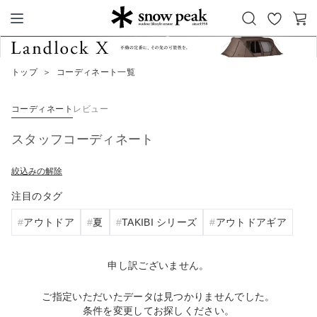
お
カ
Snow Peak
気
ー
に
ト
トップ
＞
コーディネート一覧
入
り
コーディネート
レビュー
スタッフコーディネート
絞込みの解除
注目のタグ
アウトドア
夏
TAKIBI シリーズ
アウトドアギア
申し訳ございません。
ご指定いただいたデータは見つかりませんでした。
条件を変更してお探しください。