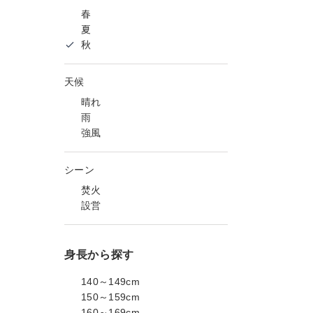
春
夏
秋
天候
晴れ
雨
強風
シーン
焚火
設営
身長から探す
140～149cm
150～159cm
160～169cm