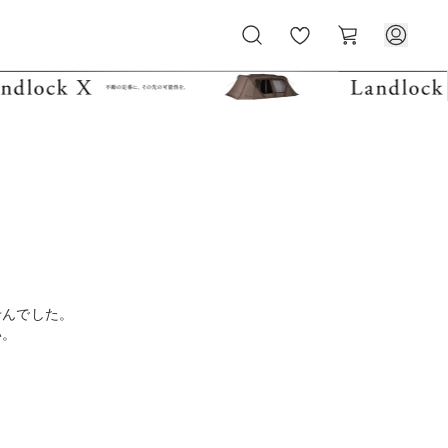
お
カ
気
ー
に
ト
入
り
せんでした。
い。