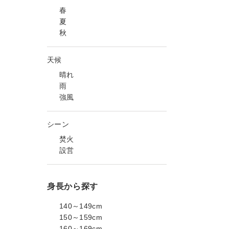
春
夏
秋
天候
晴れ
雨
強風
シーン
焚火
設営
身長から探す
140～149cm
150～159cm
160～169cm