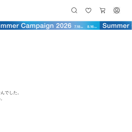
お
カ
気
ー
に
ト
入
り
せんでした。
い。