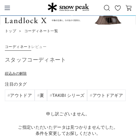
お
カ
Snow Peak
気
ー
に
ト
トップ
＞
コーディネート一覧
入
り
コーディネート
レビュー
スタッフコーディネート
絞込みの解除
注目のタグ
アウトドア
夏
TAKIBI シリーズ
アウトドアギア
申し訳ございません。
ご指定いただいたデータは見つかりませんでした。
条件を変更してお探しください。