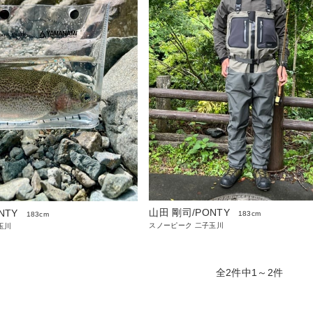
山田 剛司/PONTY
NTY
183cm
183cm
スノーピーク 二子玉川
玉川
全2件中1～2件