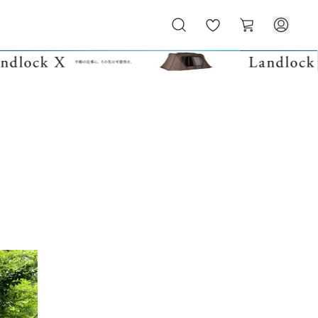
お
カ
気
ー
に
ト
入
り