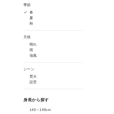
季節
春
夏
秋
天候
晴れ
雨
強風
シーン
焚火
設営
身長から探す
140～149cm