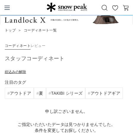
お
カ
Snow Peak
気
ー
に
ト
トップ
＞
コーディネート一覧
入
り
コーディネート
レビュー
スタッフコーディネート
絞込みの解除
注目のタグ
アウトドア
夏
TAKIBI シリーズ
アウトドアギア
申し訳ございません。
ご指定いただいたデータは見つかりませんでした。
条件を変更してお探しください。