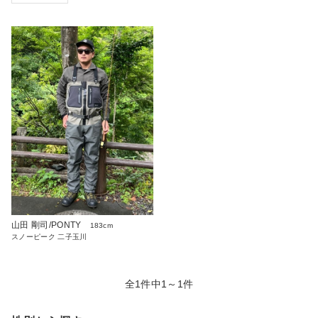
山田 剛司/PONTY
183cm
スノーピーク 二子玉川
全1件中1～1件