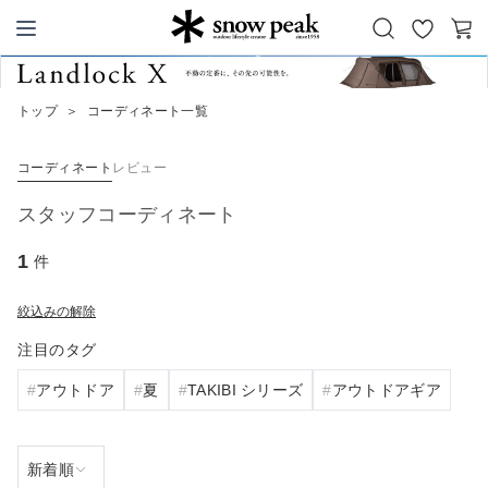
お
カ
Snow Peak
気
ー
に
ト
トップ
＞
コーディネート一覧
入
り
コーディネート
レビュー
スタッフコーディネート
1
件
絞込みの解除
注目のタグ
アウトドア
夏
TAKIBI シリーズ
アウトドアギア