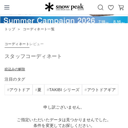
お
カ
Snow Peak
気
ー
に
ト
トップ
＞
コーディネート一覧
入
り
コーディネート
レビュー
スタッフコーディネート
絞込みの解除
注目のタグ
アウトドア
夏
TAKIBI シリーズ
アウトドアギア
申し訳ございません。
ご指定いただいたデータは見つかりませんでした。
条件を変更してお探しください。