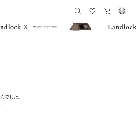
お
カ
気
ー
に
ト
入
り
せんでした。
い。