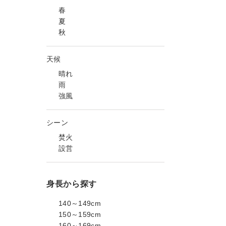
春
夏
秋
天候
晴れ
雨
強風
シーン
焚火
設営
身長から探す
140～149cm
150～159cm
160～169cm