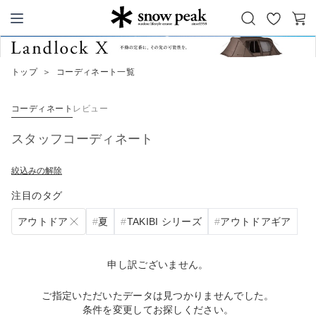
お
カ
Snow Peak
気
ー
に
ト
トップ
＞
コーディネート一覧
入
り
コーディネート
レビュー
スタッフコーディネート
絞込みの解除
注目のタグ
アウトドア
夏
TAKIBI シリーズ
アウトドアギア
申し訳ございません。
ご指定いただいたデータは見つかりませんでした。
条件を変更してお探しください。