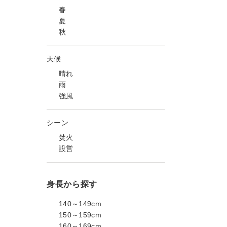
春
夏
秋
天候
晴れ
雨
強風
シーン
焚火
設営
身長から探す
140～149cm
150～159cm
160～169cm