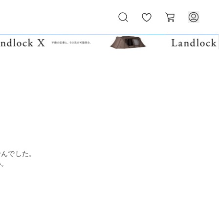
お
カ
気
ー
に
ト
入
り
せんでした。
い。