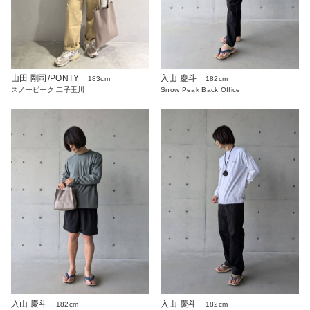
山田 剛司/PONTY
入山 慶斗
183cm
182cm
スノーピーク 二子玉川
Snow Peak Back Office
入山 慶斗
入山 慶斗
182cm
182cm