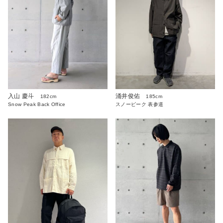
入山 慶斗
涌井俊佑
182cm
185cm
Snow Peak Back Office
スノーピーク 表参道