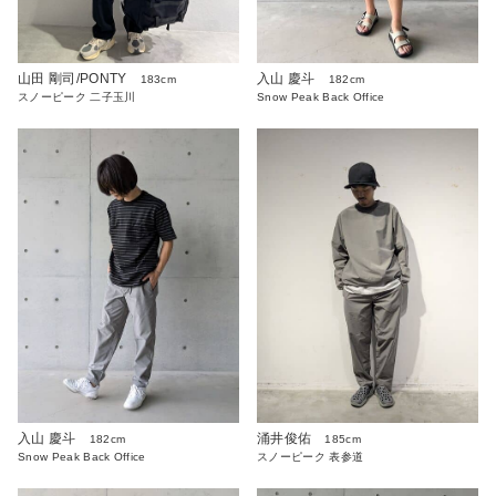
山田 剛司/PONTY
入山 慶斗
183cm
182cm
スノーピーク 二子玉川
Snow Peak Back Office
入山 慶斗
涌井俊佑
182cm
185cm
Snow Peak Back Office
スノーピーク 表参道