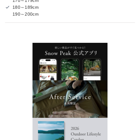
170～179cm
180～189cm
190～200cm