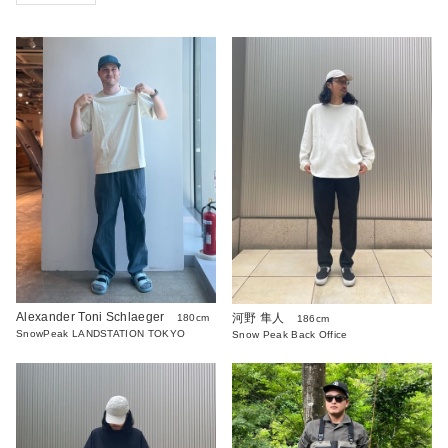
Alexander Toni Schlaeger
河野 隼人
180cm
186cm
SnowPeak LANDSTATION TOKYO
Snow Peak Back Office