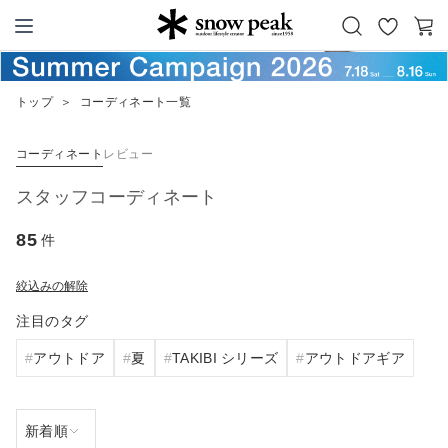
お
カ
Snow Peak
気
ー
に
ト
トップ
＞
コーディネート一覧
入
り
コーディネート
レビュー
スタッフコーディネート
85
件
絞込みの解除
注目のタグ
アウトドア
夏
TAKIBI シリーズ
アウトドアギア