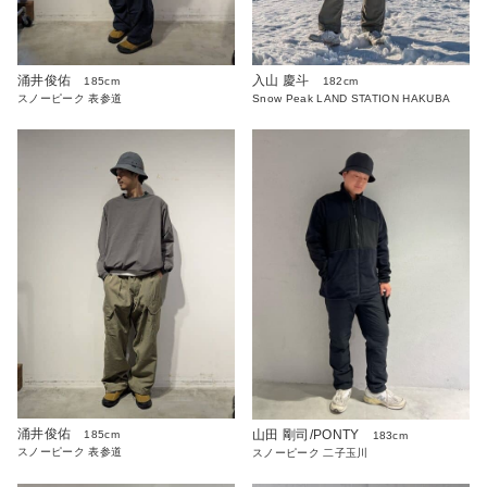
涌井俊佑
入山 慶斗
185cm
182cm
スノーピーク 表参道
Snow Peak LAND STATION HAKUBA
涌井俊佑
山田 剛司/PONTY
185cm
183cm
スノーピーク 表参道
スノーピーク 二子玉川