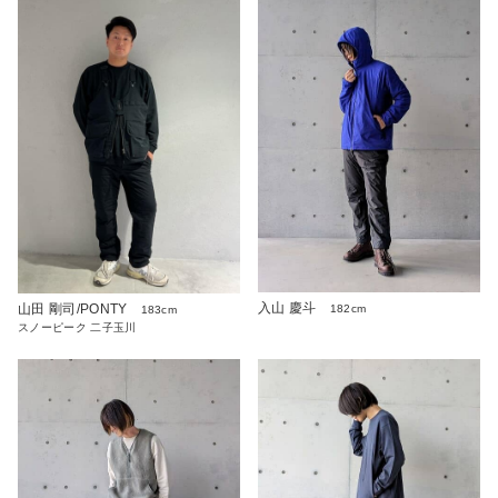
入山 慶斗
山田 剛司/PONTY
182cm
183cm
スノーピーク 二子玉川