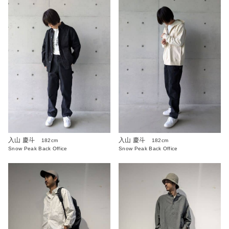
入山 慶斗
入山 慶斗
182cm
182cm
Snow Peak Back Office
Snow Peak Back Office