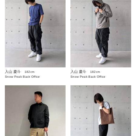
入山 慶斗
入山 慶斗
182cm
182cm
Snow Peak Back Office
Snow Peak Back Office