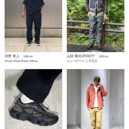
河野 隼人
山田 剛司/PONTY
186cm
183cm
Snow Peak Back Office
スノーピーク 二子玉川