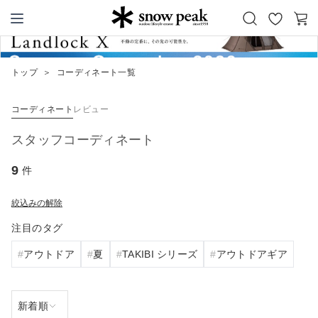
お
カ
Snow Peak
気
ー
に
ト
トップ
＞
コーディネート一覧
入
り
コーディネート
レビュー
スタッフコーディネート
9
件
絞込みの解除
注目のタグ
アウトドア
夏
TAKIBI シリーズ
アウトドアギア