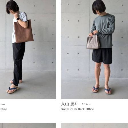
入山 慶斗
2cm
182cm
ffice
Snow Peak Back Office