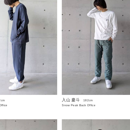
入山 慶斗
2cm
182cm
ffice
Snow Peak Back Office