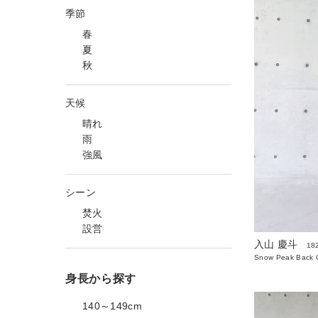
季節
春
夏
秋
天候
晴れ
雨
強風
シーン
焚火
設営
入山 慶斗
18
Snow Peak Back O
身長から探す
140～149cm