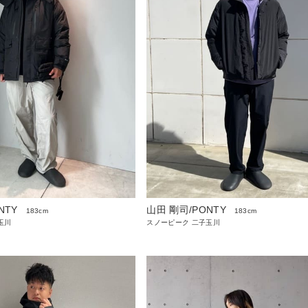
NTY
山田 剛司/PONTY
183cm
183cm
玉川
スノーピーク 二子玉川