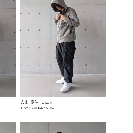
入山 慶斗
182cm
Snow Peak Back Office