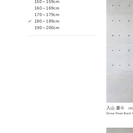
150～159cm
160～169cm
170～179cm
180～189cm
190～200cm
入山 慶斗
18
Snow Peak Back O