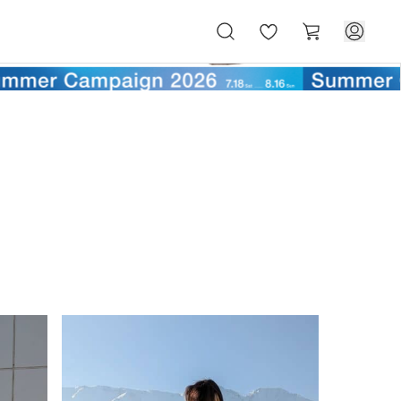
お
カ
気
ー
に
ト
入
り