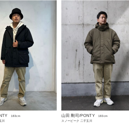
NTY
山田 剛司/PONTY
183cm
183cm
玉川
スノーピーク 二子玉川