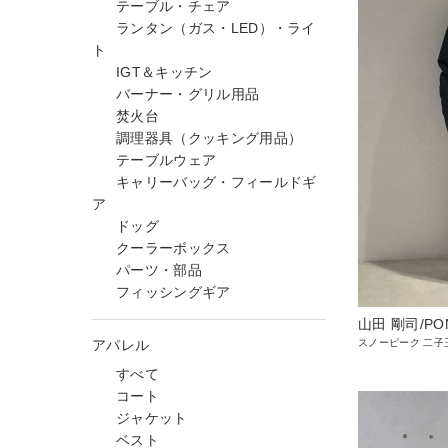
テーブル・チェア
ランタン（ガス・LED）・ライ
ト
IGT＆キッチン
バーナー・グリル用品
焚火台
調理器具（クッキング用品）
テーブルウェア
キャリーバッグ・フィールドギ
ア
ドッグ
クーラーボックス
パーツ・部品
フィッシングギア
山田 剛司/PO
アパレル
スノーピーク 二子
すべて
コート
ジャケット
ベスト