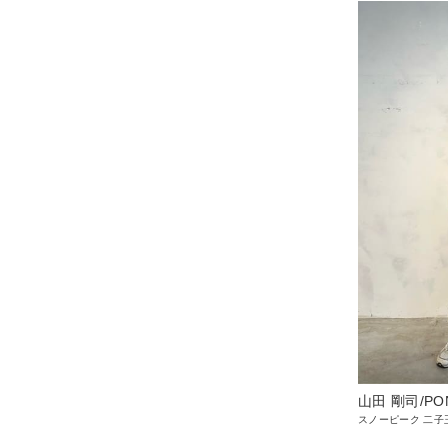
山田 剛司/PO
スノーピーク 二子