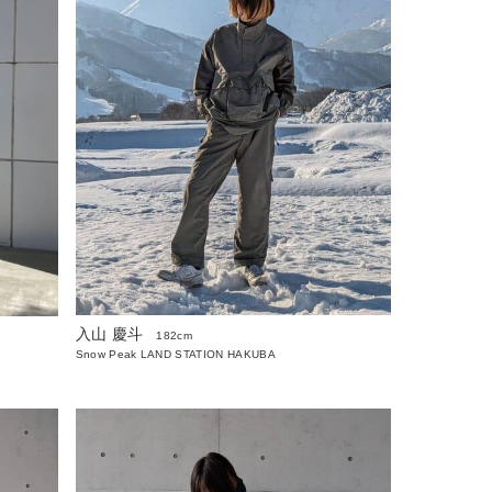
入山 慶斗
182cm
Snow Peak LAND STATION HAKUBA