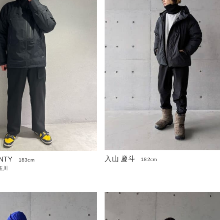
入山 慶斗
NTY
182cm
183cm
玉川