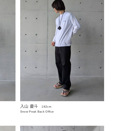
入山 慶斗
182cm
Snow Peak Back Office