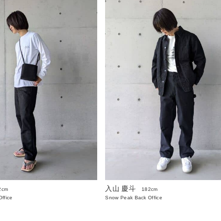
入山 慶斗
2cm
182cm
ffice
Snow Peak Back Office