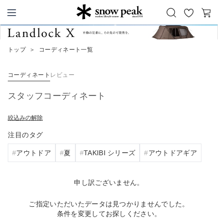
お
カ
Snow Peak
気
ー
に
ト
トップ
＞
コーディネート一覧
入
り
コーディネート
レビュー
スタッフコーディネート
絞込みの解除
注目のタグ
アウトドア
夏
TAKIBI シリーズ
アウトドアギア
申し訳ございません。
ご指定いただいたデータは見つかりませんでした。
条件を変更してお探しください。