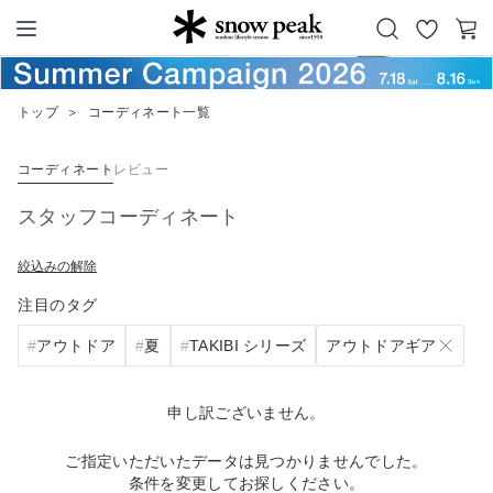
お
カ
Snow Peak
気
ー
に
ト
トップ
＞
コーディネート一覧
入
り
コーディネート
レビュー
スタッフコーディネート
絞込みの解除
注目のタグ
アウトドアギア
アウトドア
夏
TAKIBI シリーズ
申し訳ございません。
ご指定いただいたデータは見つかりませんでした。
条件を変更してお探しください。