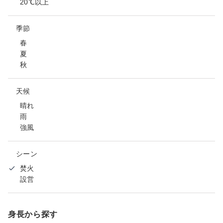
20℃以上
季節
春
夏
秋
天候
晴れ
雨
強風
シーン
焚火
設営
身長から探す