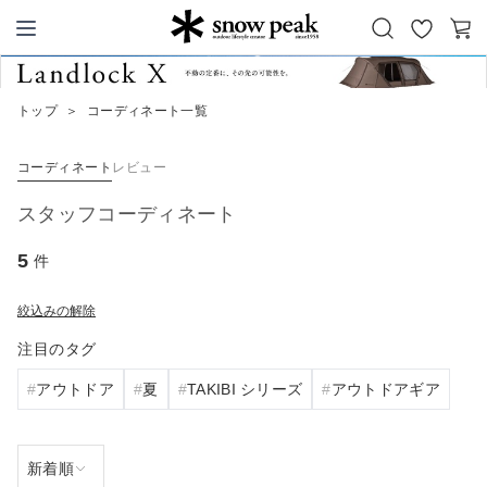
お
カ
Snow Peak
気
ー
に
ト
トップ
＞
コーディネート一覧
入
り
コーディネート
レビュー
スタッフコーディネート
5
件
絞込みの解除
注目のタグ
アウトドア
夏
TAKIBI シリーズ
アウトドアギア