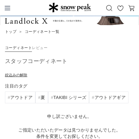
お
カ
Snow Peak
気
ー
に
ト
トップ
＞
コーディネート一覧
入
り
コーディネート
レビュー
スタッフコーディネート
絞込みの解除
注目のタグ
アウトドア
夏
TAKIBI シリーズ
アウトドアギア
申し訳ございません。
ご指定いただいたデータは見つかりませんでした。
条件を変更してお探しください。