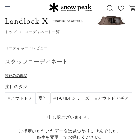
お
カ
Snow Peak
気
ー
に
ト
トップ
＞
コーディネート一覧
入
り
コーディネート
レビュー
スタッフコーディネート
絞込みの解除
注目のタグ
夏
アウトドア
TAKIBI シリーズ
アウトドアギア
申し訳ございません。
ご指定いただいたデータは見つかりませんでした。
条件を変更してお探しください。