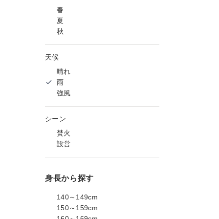
春
夏
秋
天候
晴れ
雨
強風
シーン
焚火
設営
身長から探す
140～149cm
150～159cm
160～169cm