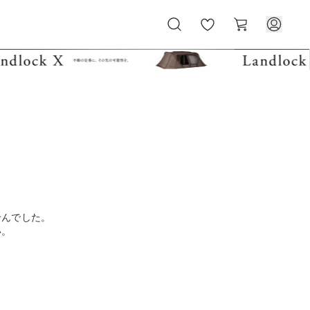
お
カ
気
ー
に
ト
入
り
せんでした。
い。