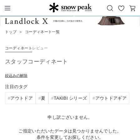
お
カ
Snow Peak
気
ー
に
ト
トップ
＞
コーディネート一覧
入
り
コーディネート
レビュー
スタッフコーディネート
絞込みの解除
注目のタグ
アウトドア
夏
TAKIBI シリーズ
アウトドアギア
申し訳ございません。
ご指定いただいたデータは見つかりませんでした。
条件を変更してお探しください。