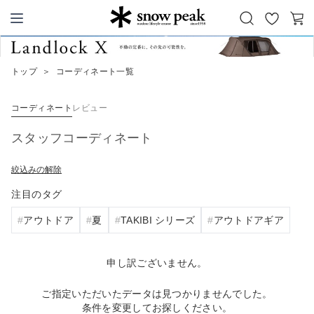
お
カ
Snow Peak
気
ー
に
ト
トップ
＞
コーディネート一覧
入
り
コーディネート
レビュー
スタッフコーディネート
絞込みの解除
注目のタグ
アウトドア
夏
TAKIBI シリーズ
アウトドアギア
申し訳ございません。
ご指定いただいたデータは見つかりませんでした。
条件を変更してお探しください。