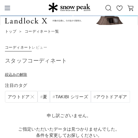
お
カ
Snow Peak
気
ー
に
ト
トップ
＞
コーディネート一覧
入
り
コーディネート
レビュー
スタッフコーディネート
絞込みの解除
注目のタグ
アウトドア
夏
TAKIBI シリーズ
アウトドアギア
申し訳ございません。
ご指定いただいたデータは見つかりませんでした。
条件を変更してお探しください。