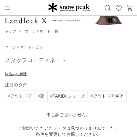
お
カ
Snow Peak
気
ー
に
ト
トップ
＞
コーディネート一覧
入
り
コーディネート
レビュー
スタッフコーディネート
絞込みの解除
注目のタグ
アウトドア
夏
TAKIBI シリーズ
アウトドアギア
申し訳ございません。
ご指定いただいたデータは見つかりませんでした。
条件を変更してお探しください。