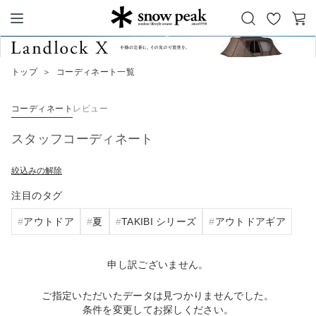
お
カ
Snow Peak
気
ー
に
ト
トップ
＞
コーディネート一覧
入
り
コーディネート
レビュー
スタッフコーディネート
絞込みの解除
注目のタグ
アウトドア
夏
TAKIBI シリーズ
アウトドアギア
申し訳ございません。
ご指定いただいたデータは見つかりませんでした。
条件を変更してお探しください。