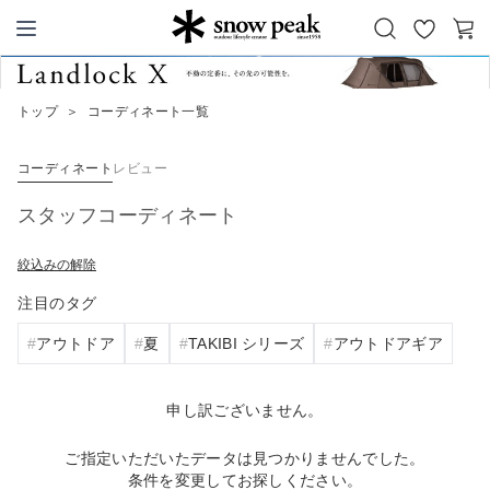
お
カ
Snow Peak
気
ー
に
ト
トップ
＞
コーディネート一覧
入
り
コーディネート
レビュー
スタッフコーディネート
絞込みの解除
注目のタグ
アウトドア
夏
TAKIBI シリーズ
アウトドアギア
申し訳ございません。
ご指定いただいたデータは見つかりませんでした。
条件を変更してお探しください。