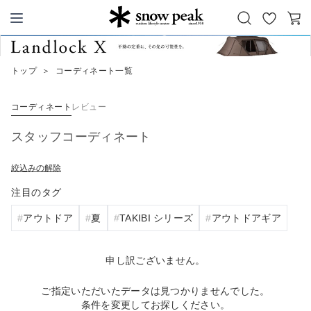
お
カ
Snow Peak
気
ー
に
ト
トップ
＞
コーディネート一覧
入
り
コーディネート
レビュー
スタッフコーディネート
絞込みの解除
注目のタグ
アウトドア
夏
TAKIBI シリーズ
アウトドアギア
申し訳ございません。
ご指定いただいたデータは見つかりませんでした。
条件を変更してお探しください。