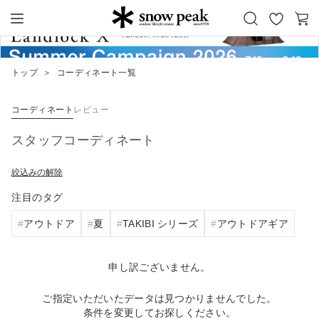
お
カ
Snow Peak
気
ー
に
ト
トップ
＞
コーディネート一覧
入
り
コーディネート
レビュー
スタッフコーディネート
絞込みの解除
注目のタグ
アウトドア
夏
TAKIBI シリーズ
アウトドアギア
申し訳ございません。
ご指定いただいたデータは見つかりませんでした。
条件を変更してお探しください。