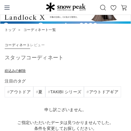
お
カ
Snow Peak
気
ー
に
ト
トップ
＞
コーディネート一覧
入
り
コーディネート
レビュー
スタッフコーディネート
絞込みの解除
注目のタグ
アウトドア
夏
TAKIBI シリーズ
アウトドアギア
申し訳ございません。
ご指定いただいたデータは見つかりませんでした。
条件を変更してお探しください。