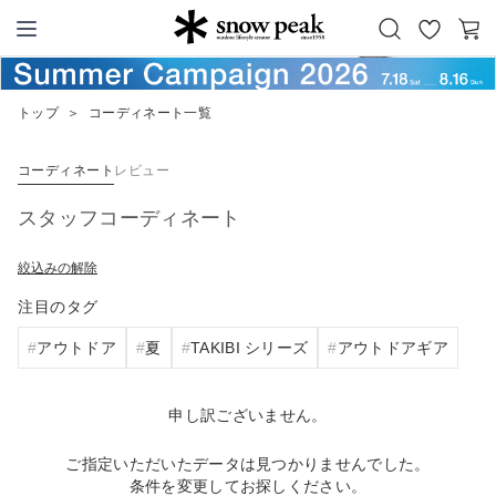
お
カ
Snow Peak
気
ー
に
ト
トップ
＞
コーディネート一覧
入
り
コーディネート
レビュー
スタッフコーディネート
絞込みの解除
注目のタグ
アウトドア
夏
TAKIBI シリーズ
アウトドアギア
申し訳ございません。
ご指定いただいたデータは見つかりませんでした。
条件を変更してお探しください。