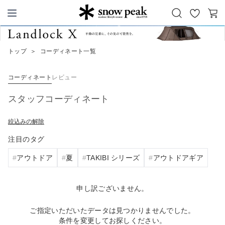
お
カ
Snow Peak
気
ー
に
ト
トップ
＞
コーディネート一覧
入
り
コーディネート
レビュー
スタッフコーディネート
絞込みの解除
注目のタグ
アウトドア
夏
TAKIBI シリーズ
アウトドアギア
申し訳ございません。
ご指定いただいたデータは見つかりませんでした。
条件を変更してお探しください。