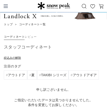
お
カ
Snow Peak
気
ー
に
ト
トップ
＞
コーディネート一覧
入
り
コーディネート
レビュー
スタッフコーディネート
絞込みの解除
注目のタグ
アウトドア
夏
TAKIBI シリーズ
アウトドアギア
申し訳ございません。
ご指定いただいたデータは見つかりませんでした。
条件を変更してお探しください。