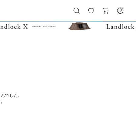
お
カ
気
ー
に
ト
入
り
せんでした。
い。