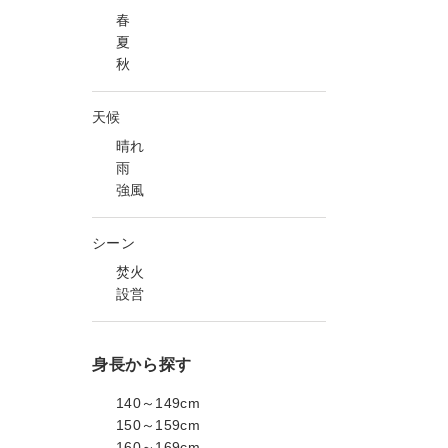
春
夏
秋
天候
晴れ
雨
強風
シーン
焚火
設営
身長から探す
140～149cm
150～159cm
160～169cm