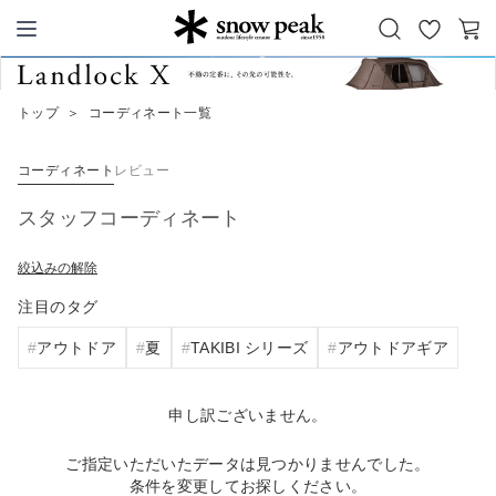
お
カ
Snow Peak
気
ー
に
ト
トップ
＞
コーディネート一覧
入
り
コーディネート
レビュー
スタッフコーディネート
絞込みの解除
注目のタグ
アウトドア
夏
TAKIBI シリーズ
アウトドアギア
申し訳ございません。
ご指定いただいたデータは見つかりませんでした。
条件を変更してお探しください。