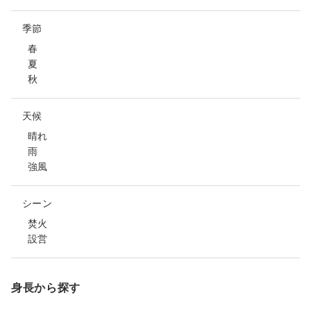
季節
春
夏
秋
天候
晴れ
雨
強風
シーン
焚火
設営
身長から探す