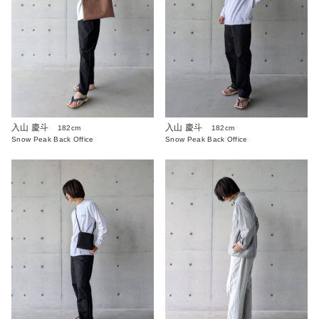
入山 慶斗
入山 慶斗
182cm
182cm
Snow Peak Back Office
Snow Peak Back Office