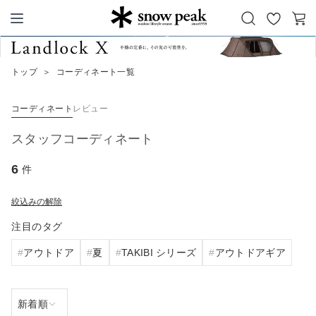
お
カ
Snow Peak
気
ー
に
ト
トップ
＞
コーディネート一覧
入
り
コーディネート
レビュー
スタッフコーディネート
6
件
絞込みの解除
注目のタグ
アウトドア
夏
TAKIBI シリーズ
アウトドアギア