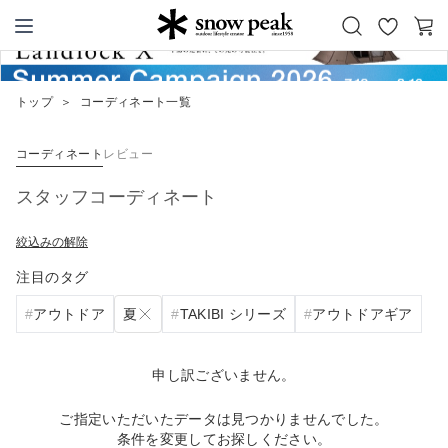
お
カ
Snow Peak
気
ー
に
ト
トップ
＞
コーディネート一覧
入
り
コーディネート
レビュー
スタッフコーディネート
絞込みの解除
注目のタグ
夏
アウトドア
TAKIBI シリーズ
アウトドアギア
申し訳ございません。
ご指定いただいたデータは見つかりませんでした。
条件を変更してお探しください。