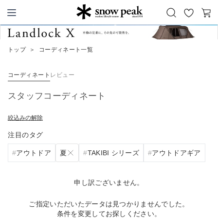
お
カ
Snow Peak
気
ー
に
ト
トップ
＞
コーディネート一覧
入
り
コーディネート
レビュー
スタッフコーディネート
絞込みの解除
注目のタグ
夏
アウトドア
TAKIBI シリーズ
アウトドアギア
申し訳ございません。
ご指定いただいたデータは見つかりませんでした。
条件を変更してお探しください。