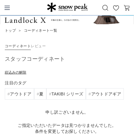
お
カ
Snow Peak
気
ー
に
ト
トップ
＞
コーディネート一覧
入
り
コーディネート
レビュー
スタッフコーディネート
絞込みの解除
注目のタグ
アウトドア
夏
TAKIBI シリーズ
アウトドアギア
申し訳ございません。
ご指定いただいたデータは見つかりませんでした。
条件を変更してお探しください。