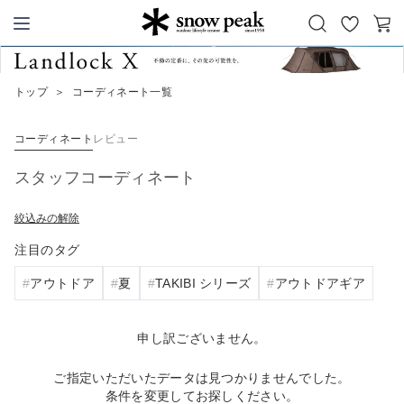
お
カ
Snow Peak
気
ー
に
ト
トップ
＞
コーディネート一覧
入
り
コーディネート
レビュー
スタッフコーディネート
絞込みの解除
注目のタグ
アウトドア
夏
TAKIBI シリーズ
アウトドアギア
申し訳ございません。
ご指定いただいたデータは見つかりませんでした。
条件を変更してお探しください。