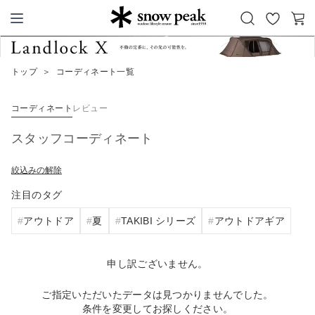
お
カ
Snow Peak
気
ー
に
ト
トップ
＞
コーディネート一覧
入
り
コーディネート
レビュー
スタッフコーディネート
絞込みの解除
注目のタグ
アウトドア
夏
TAKIBI シリーズ
アウトドアギア
申し訳ございません。
ご指定いただいたデータは見つかりませんでした。
条件を変更してお探しください。