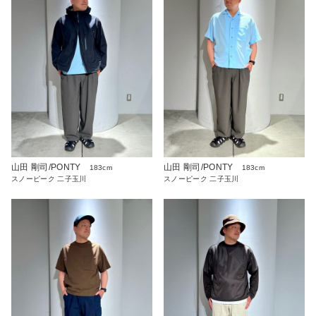
山田 剛司/PONTY
山田 剛司/PONTY
183cm
183cm
スノーピーク 二子玉川
スノーピーク 二子玉川