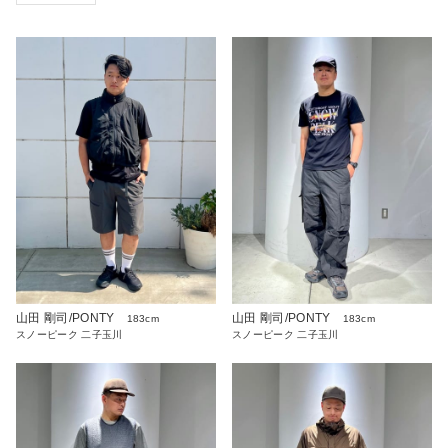
山田 剛司/PONTY
山田 剛司/PONTY
183cm
183cm
スノーピーク 二子玉川
スノーピーク 二子玉川