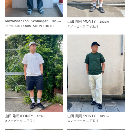
Alexander Toni Schlaeger
山田 剛司/PONTY
180cm
183cm
SnowPeak LANDSTATION TOKYO
スノーピーク 二子玉川
山田 剛司/PONTY
山田 剛司/PONTY
183cm
183cm
スノーピーク 二子玉川
スノーピーク 二子玉川