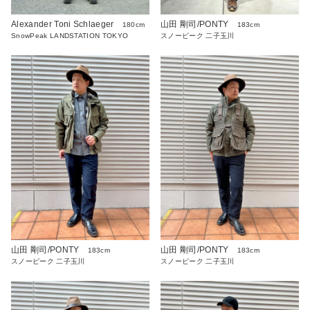
Alexander Toni Schlaeger
山田 剛司/PONTY
180cm
183cm
SnowPeak LANDSTATION TOKYO
スノーピーク 二子玉川
山田 剛司/PONTY
山田 剛司/PONTY
183cm
183cm
スノーピーク 二子玉川
スノーピーク 二子玉川