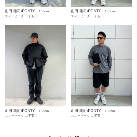
山田 剛司/PONTY
山田 剛司/PONTY
183cm
183cm
スノーピーク 二子玉川
スノーピーク 二子玉川
山田 剛司/PONTY
山田 剛司/PONTY
183cm
183cm
スノーピーク 二子玉川
スノーピーク 二子玉川