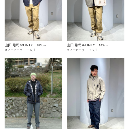
山田 剛司/PONTY
山田 剛司/PONTY
183cm
183cm
スノーピーク 二子玉川
スノーピーク 二子玉川