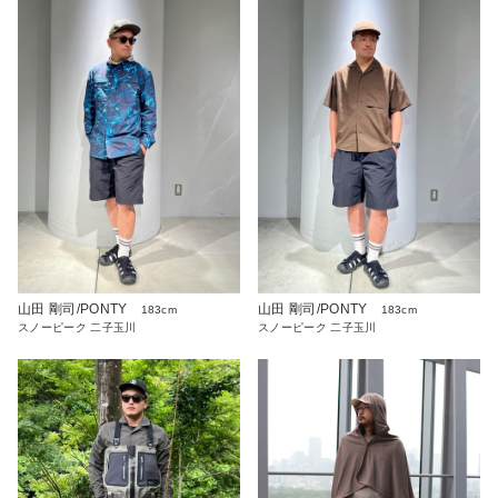
山田 剛司/PONTY
山田 剛司/PONTY
183cm
183cm
スノーピーク 二子玉川
スノーピーク 二子玉川