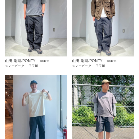
山田 剛司/PONTY
山田 剛司/PONTY
183cm
183cm
スノーピーク 二子玉川
スノーピーク 二子玉川