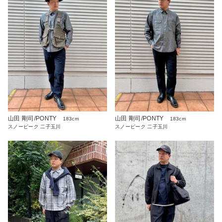
山田 剛司/PONTY
山田 剛司/PONTY
183cm
183cm
スノーピーク 二子玉川
スノーピーク 二子玉川