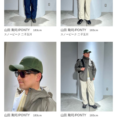
山田 剛司/PONTY
山田 剛司/PONTY
183cm
183cm
スノーピーク 二子玉川
スノーピーク 二子玉川
山田 剛司/PONTY
山田 剛司/PONTY
183cm
183cm