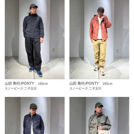
山田 剛司/PONTY
山田 剛司/PONTY
183cm
183cm
スノーピーク 二子玉川
スノーピーク 二子玉川