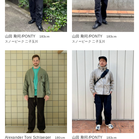
山田 剛司/PONTY
山田 剛司/PONTY
183cm
183cm
スノーピーク 二子玉川
スノーピーク 二子玉川
Alexander Toni Schlaeger
山田 剛司/PONTY
180cm
183cm