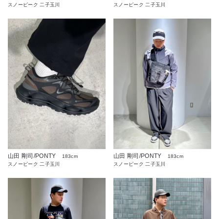
スノーピーク 二子玉川
スノーピーク 二子玉川
山田 剛司/PONTY
山田 剛司/PONTY
183cm
183cm
スノーピーク 二子玉川
スノーピーク 二子玉川