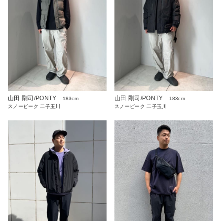
山田 剛司/PONTY
山田 剛司/PONTY
183cm
183cm
スノーピーク 二子玉川
スノーピーク 二子玉川