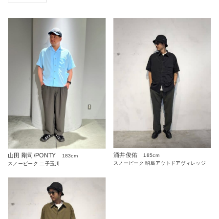
涌井俊佑
山田 剛司/PONTY
185cm
183cm
スノーピーク 昭島アウトドアヴィレッジ
スノーピーク 二子玉川