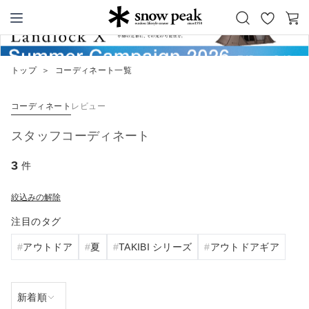
お
カ
Snow Peak
気
ー
に
ト
トップ
＞
コーディネート一覧
入
り
コーディネート
レビュー
スタッフコーディネート
3
件
絞込みの解除
注目のタグ
アウトドア
夏
TAKIBI シリーズ
アウトドアギア