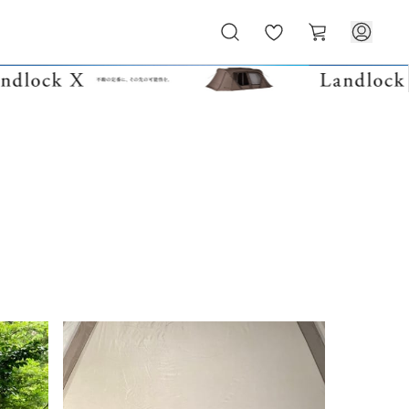
お
カ
気
ー
に
ト
入
り