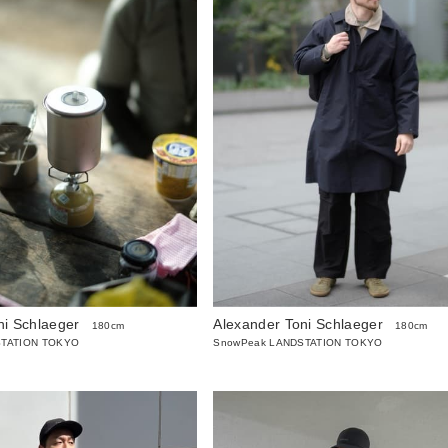
ni Schlaeger
Alexander Toni Schlaeger
180cm
180cm
STATION TOKYO
SnowPeak LANDSTATION TOKYO