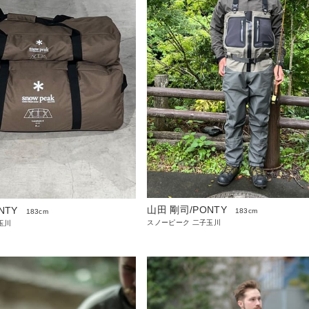
山田 剛司/PONTY
NTY
183cm
183cm
スノーピーク 二子玉川
玉川