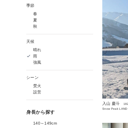
季節
春
夏
秋
天候
晴れ
雨
強風
シーン
焚火
設営
入山 慶斗
18
Snow Peak LAND
身長から探す
140～149cm