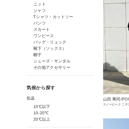
ニット
シャツ
Tシャツ・カットソー
パンツ
スカート
ワンピース
バッグ・リュック
靴下（ソックス）
帽子
シューズ・サンダル
その他アクセサリー
気候から探す
気温
山田 剛司/PO
スノーピーク 二子
10℃以下
10-20℃
20℃以上