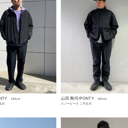
NTY
山田 剛司/PONTY
183cm
183cm
玉川
スノーピーク 二子玉川