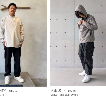
入山 慶斗
NTY
182cm
183cm
Snow Peak Back Office
玉川